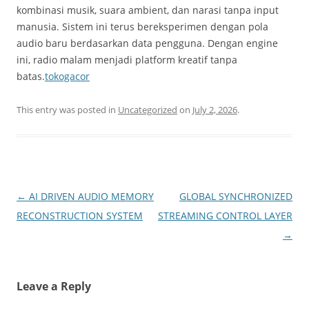
kombinasi musik, suara ambient, dan narasi tanpa input
manusia. Sistem ini terus bereksperimen dengan pola
audio baru berdasarkan data pengguna. Dengan engine
ini, radio malam menjadi platform kreatif tanpa
batas.
tokogacor
This entry was posted in
Uncategorized
on
July 2, 2026
.
Post
←
AI DRIVEN AUDIO MEMORY
GLOBAL SYNCHRONIZED
navigation
RECONSTRUCTION SYSTEM
STREAMING CONTROL LAYER
→
Leave a Reply